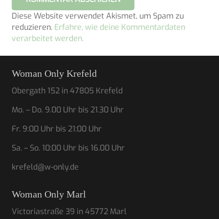
Diese Website verwendet Akismet, um Spam zu
reduzieren.
Erfahre, wie deine Kommentardaten
verarbeitet werden.
Woman Only Krefeld
Obergath 152 in 47805 Krefeld
Mo. – Do. 9.00 Uhr bis 21.30 Uhr
Fr. 9:00 Uhr bis 21:00 Uhr
Sa. – So. 10:00 Uhr bis 16.00 Uhr
krefeld@w-only.de
Woman Only Marl
Victoriastraße 39 in 45772 Marl